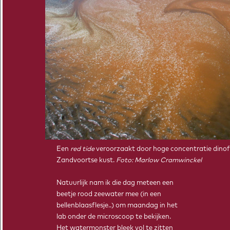
© 2026 EMBRACER
PRIVACYVERKLARING
Een
red tide
veroorzaakt door hoge concentratie dinofl
Zandvoortse kust.
Foto: Marlow Cramwinckel
Natuurlijk nam ik die dag meteen een
beetje rood zeewater mee (in een
bellenblaasflesje..) om maandag in het
lab onder de microscoop te bekijken.
Het watermonster bleek vol te zitten