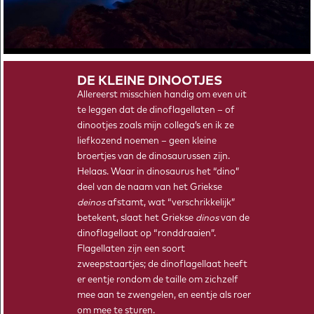
2026!
DE KLEINE DINOOTJES
Allereerst misschien handig om even uit
te leggen dat de dinoflagellaten – of
dinootjes zoals mijn collega’s en ik ze
liefkozend noemen – geen kleine
broertjes van de dinosaurussen zijn.
Helaas. Waar in dinosaurus het “dino”
deel van de naam van het Griekse
deinos
afstamt, wat “verschrikkelijk”
HOE VOORSPEL JE EEN TIPPING POINT?
betekent, slaat het Griekse
dinos
van de
Een omslag in het klimaat kan funest zijn voor het leven op
dinoflagellaat op “ronddraaien”.
aarde. Is een naderend kantelpunt al van te voren te
Flagellaten zijn een soort
herkennen?
zweepstaartjes; de dinoflagellaat heeft
er eentje rondom de taille om zichzelf
mee aan te zwengelen, en eentje als roer
om mee te sturen.