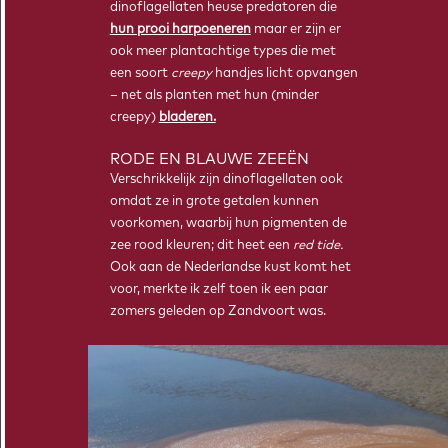
Berekeningen maken over het klimaat doe je met modellen.
dinoflagellaten heuse predatoren die
Wiskunde is essentieel om die wetten en metingen in een
hun prooi harpoeneren
maar er zijn er
ook meer plantachtige types die met
kloppend model te vangen.
een soort
creepy
handjes licht opvangen
– net als planten met hun (minder
creepy)
bladeren.
RODE EN BLAUWE ZEEËN
Verschrikkelijk zijn dinoflagellaten ook
omdat ze in grote getalen kunnen
voorkomen, waarbij hun pigmenten de
zee rood kleuren; dit heet een
red tide.
Ook aan de Nederlandse kust komt het
voor, merkte ik zelf toen ik een paar
zomers geleden op Zandvoort was.