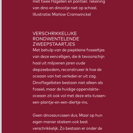
met twee flagellen en pantser. Tekening
Bij Tipping Point Ahead horen lesmodules. Zo kunnen leerlingen
van dino en dinootje niet op schaal.
kennismaken met klimaatonderzoek, en er zelf mee aan de slag.
Illustratie: Marlow Cramwinckel
LEES MEER
VERSCHRIKKELIJKE
RONDWENTELENDE
ZWEEPSTAARTJES
Met behulp van de piepkleine fossieltjes
van deze eencelligen, die ik tevoorschijn
haal uit miljoenen jaren oude
diepzeebodem, reconstrueer ik hoe de
oceaan van het verleden er uit zag.
Dinoflagellaten bestaan niet alleen als
fossiel, maar de huidige oppervlakte-
oceaan zit ook vol met deze iets-tussen-
WISKUNDE
een-plantje-en-een-diertje-ins.
Geen dinosaurussen dus. Maar op hun
eigen manier stiekem ook best
verschrikkelijk. Zo bestaan er onder de