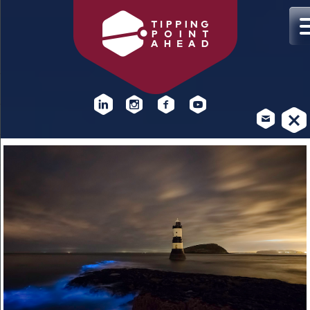
DOCENTBIJEENKOMST
KLIMAATVERANDERING
Hoe kan lesgeven over klimaatverandering beter bij de
leerstof en leerlingen aansluiten? Praat mee op 4 november