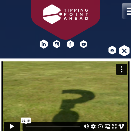
DOCENTBIJEENKOMST
KLIMAATVERANDERING
Hoe kan lesgeven over klimaatverandering beter bij de
leerstof en leerlingen aansluiten? Praat mee op 4 november