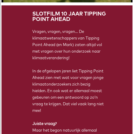
2026!
SLOTFILM 10 JAAR TIPPING
POINT AHEAD
Vragen, vragen, vragen… De
klimaatwetenschappers van Tipping
Point Ahead (en Mark) zaten altijd vol
met vragen over hun onderzoek naar
klimaatverandering!
In de afgelopen jaren liet Tipping Point
Ahead zien met wat voor vragen jonge
klimaatonderzoekers zich bezig
HOE HAALT DE AARDE CO2 UIT DE LUCHT?
hielden. En ook wat er allemaal moest
De aarde haalt op natuurlijke wijze CO2 uit de lucht. Gaat ons
gebeuren om een antwoord op zo’n
dit helpen om de huidige opwarming van de aarde af te
vraag te krijgen. Dat viel vaak lang niet
remmen?
mee!
Juiste vraag?
Maar het begon natuurlijk allemaal