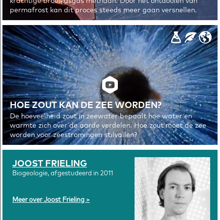
krachtige broeikasgas methaan. Door het ontdooien van
permafrost kan dit proces steeds meer gaan versnellen.
HOE ZOUT KAN DE ZEE WORDEN?
De hoeveelheid zout in zeewater bepaalt hoe water en
warmte zich over de aarde verdelen. Hoe zout moet de zee
worden voor zeestromingen stilvallen?
JOOST FRIELING
Biogeologie, afgestudeerd in 2011
Meer over Joost Frieling