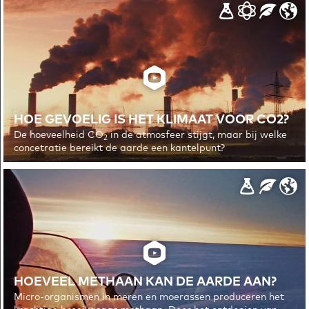
© 2026 EMBRACER
PRIVACYVERKLARING
HOE GEVOELIG IS HET KLIMAAT VOOR CO2?
De hoeveelheid CO
in de atmosfeer stijgt, maar bij welke
2
concetratie bereikt de aarde een kantelpunt?
HOEVEEL METHAAN KAN DE AARDE AAN?
Micro-organismen in meren en moerassen produceren het