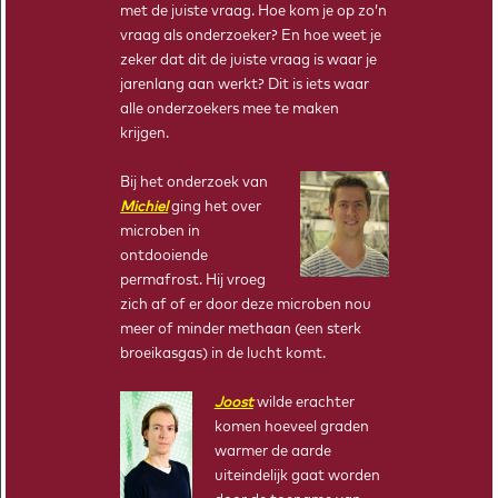
met de juiste vraag. Hoe kom je op zo’n
vraag als onderzoeker? En hoe weet je
zeker dat dit de juiste vraag is waar je
jarenlang aan werkt? Dit is iets waar
alle onderzoekers mee te maken
krijgen.
Bij het onderzoek van
Michiel
ging het over
microben in
SHARON VAN GEFFEN
ontdooiende
Civiele techniek, afgestudeerd in 2014
permafrost. Hij vroeg
zich af of er door deze microben nou
meer of minder methaan (een sterk
broeikasgas) in de lucht komt.
Joost
wilde erachter
komen hoeveel graden
warmer de aarde
uiteindelijk gaat worden
TIPPING POINT AHEAD IN DE KLAS