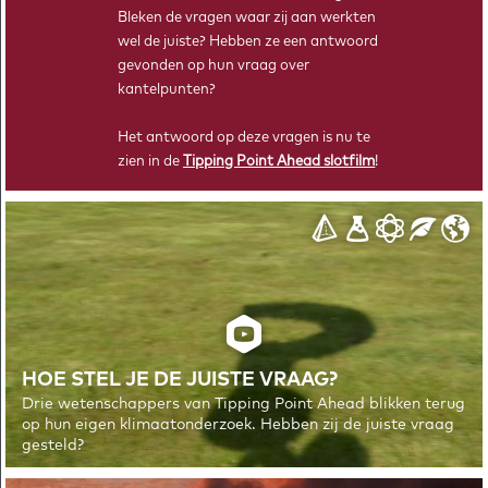
Berekeningen maken over het klimaat doe je met modellen.
Bleken de vragen waar zij aan werkten
Wiskunde is essentieel om die wetten en metingen in een
wel de juiste? Hebben ze een antwoord
kloppend model te vangen.
gevonden op hun vraag over
kantelpunten?
Het antwoord op deze vragen is nu te
zien in de
Tipping Point Ahead slotfilm
!
HOE STEL JE DE JUISTE VRAAG?
Drie wetenschappers van Tipping Point Ahead blikken terug
op hun eigen klimaatonderzoek. Hebben zij de juiste vraag
gesteld?