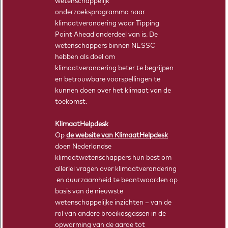
wetenschappelijk
Berekeningen maken over het klimaat doe je met modellen.
onderzoeksprogramma naar
Wiskunde is essentieel om die wetten en metingen in een
klimaatverandering waar Tipping
kloppend model te vangen.
Point Ahead onderdeel van is. De
wetenschappers binnen NESSC
hebben als doel om
klimaatverandering beter te begrijpen
en betrouwbare voorspellingen te
kunnen doen over het klimaat van de
toekomst.
KlimaatHelpdesk
Op
de website van KlimaatHelpdesk
doen Nederlandse
klimaatwetenschappers hun best om
allerlei vragen over klimaatverandering
en duurzaamheid te beantwoorden op
basis van de nieuwste
wetenschappelijke inzichten – van de
rol van andere broeikasgassen in de
opwarming van de aarde tot