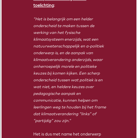
toelichting
:
“Het is belangrijk om een helder
onderscheid te maken tussen de
werking van het fysische
klimaatsysteem enerzijds, wat een
natuurwetenschappelijk en a-politiek
onderwerp is, en de aanpak van
klimaatverandering anderzijds, waar
onherroepelijk morele en politieke
CAITLYN WITKOWSKI
keuzes bij komen kijken. Een scherp
Aardwetenschappen, afgestudeerd in 2014
onderscheid tussen wat politiek is en
wat niet, en heldere keuzes over
pedagogische aanpak en
communicatie, kunnen helpen om
leerlingen weg te houden bij het frame
dat klimaatverandering “links” of
“partijdig” zou zijn.”
TIPPING POINT AHEAD IN DE KLAS
Het is dus met name het onderwerp