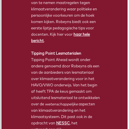
van te nemen maatregelen tegen
Bij Tipping Point Ahead horen lesmodules. Zo kunnen leerlingen
klimaatverandering waar politieke en
kennismaken met klimaatonderzoek, en er zelf mee aan de slag.
persoonlijke voorkeuren om de hoek
komen kijken. Robeyns biedt ook een
LEES MEER
eerste lijstje pedagogische tips voor
docenten. Kijk hier voor
haar hele
bericht
.
Tipping Point Lesmaterialen
Tipping Point Ahead wordt onder
andere genoemd door Robeyns als een
van de aanbieders van lesmateriaal
over klimaatverandering voor in het
HAVO/VWO onderwijs. Van het begin
af heeft TPA de keus gemaakt om
WISKUNDE
uitsluitend lesmateriaal te ontwikkelen
over de
wetenschappelijke
aspecten
van klimaatverandering en het
klimaatsysteem. Dit past ook in de
opdracht van
NESSC
, het