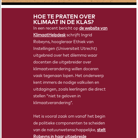
2026!
HOE TE PRATEN OVER
KLIMAAT IN DE KLAS?
In een recent bericht op
de website van
KlimaatHelpdesk
schrijft Ingrid
Robeyns, hoogleraar Ethiek van
Instellingen (Universiteit Utrecht)
uitgebreid over het dilemma waar
docenten die uitgebreider over
klimaatverandering willen doceren
vaak tegenaan lopen. Het onderwerp
kent immers de nodige valkuilen en
uitdagingen, zoals leerlingen die direct
HOE MAAK JE EEN KLIMAATMODEL?
stellen “niet te geloven in
Hoe ziet het klimaat van de toekomst eruit? Wetenschappers
klimaatverandering”.
gebruiken klimaatmodellen om daar achter te komen. Maar
hoe bouw je zo’n model?
Het is vooral zaak om vanaf het begin
de politieke componenten te scheiden
van de natuurwetenschappelijke,
stelt
Robeyns in haar uitgebreide