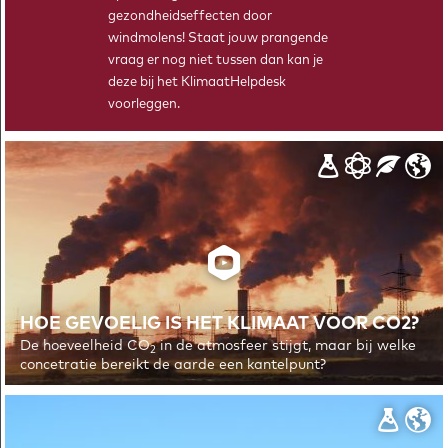
gezondheidseffecten door
windmolens! Staat jouw prangende
vraag er nog niet tussen dan kan je
deze bij het KlimaatHelpdesk
© 2026 EMBRACER
PRIVACYVERKLARING
voorleggen.
HOE GEVOELIG IS HET KLIMAAT VOOR CO2?
De hoeveelheid CO
in de atmosfeer stijgt, maar bij welke
2
concetratie bereikt de aarde een kantelpunt?