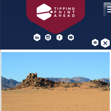
DOCENTBIJEENKOMST
KLIMAATVERANDERING
Hoe kan lesgeven over klimaatverandering beter bij de
leerstof en leerlingen aansluiten? Praat mee op 4 november