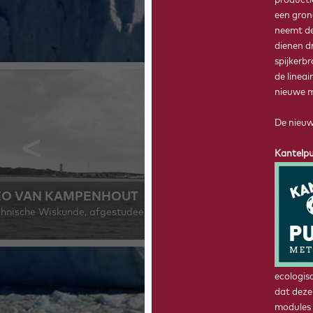
producti
een gron
neemt de
dienen d
spijkerbr
de linea
nieuwe m
De nieuw
Kantelpu
EO VAN KAMPENHOUT
chnische Wiskunde, afgestudeerd in 2011
ecologisc
dat deze
modules 