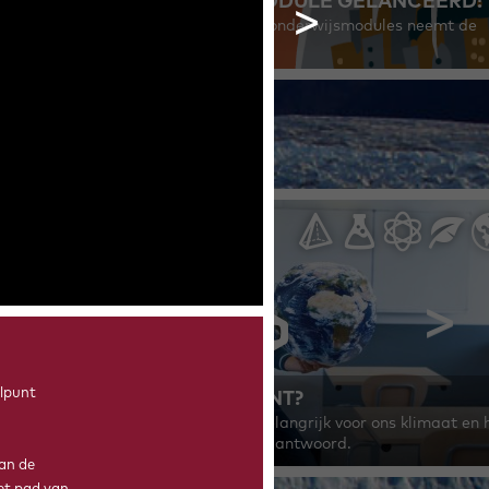
DERDE KANTELPUNT MODULE GELANCEERD!
>
Het sluitstuk van de Kantelpunt onderwijsmodules neemt de
lineaire economie onder de loep.
elpunt
WAT IS EEN TIPPING POINT?
Waarom zijn tipping points zo belangrijk voor ons klimaat en 
onderzoek je die? Mark zoekt het antwoord.
van de