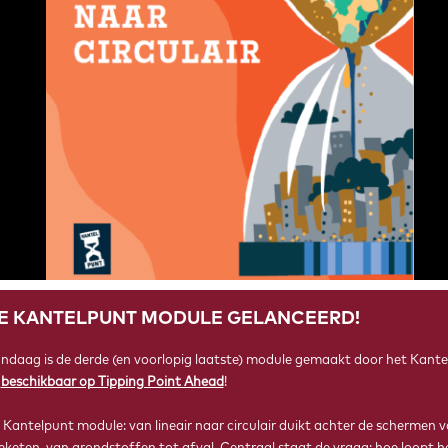
DOCENTBIJEENKOMST KLIMAATVERANDERING
Hoe kan lesgeven over klimaatverandering beter bij de leerstof
en leerlingen aansluiten? Praat mee op 4 november 2026!
E KANTELPUNT MODULE GELANCEERD!
ndaag is de derde (en voorlopig laatste) module gemaakt door het Kant
HOE VOORSPEL JE EEN TIPPING POINT?
f
beschikbaar op Tipping Point Ahead
!
Een omslag in het klimaat kan funest zijn voor het leven op
aarde. Is een naderend kantelpunt al van te voren te herkennen?
 Kantelpunt module: van lineair naar circulair duikt achter de schermen 