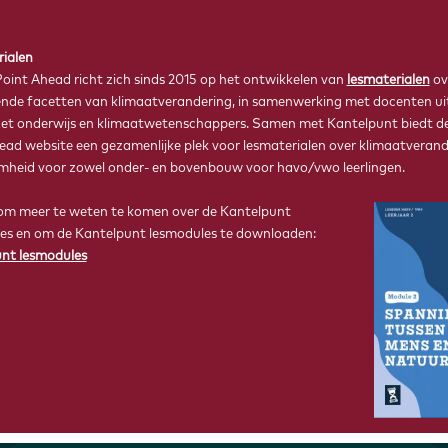
BIOLOGIE
ialen
Point Ahead richt zich sinds 2015 op het ontwikkelen van
lesmaterialen
ov
lende facetten van klimaatverandering, in samenwerking met docenten ui
et onderwijs en klimaatwetenschappers. Samen met Kantelpunt biedt de
ead website een gezamenlijke plek voor lesmaterialen over klimaatverand
heid voor zowel onder- en bovenbouw voor havo/vwo leerlingen.
Alle levende organismen op aarde laten hun sporen na.
r om meer te weten te komen over de Kantelpunt
es en om de Kantelpunt lesmodules te downloaden:
Zo zijn ze belangrijk voor het klimaat.
nt lesmodules