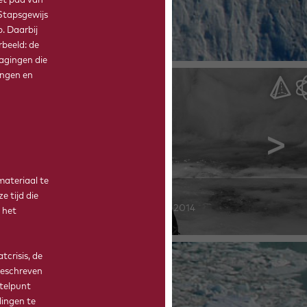
et pad van
Stapsgewijs
. Daarbij
rbeeld: de
dagingen die
ingen en
materiaal te
SHARON VAN GEFFEN
e tijd die
Civiele techniek, afgestudeerd in 2014
 het
tcrisis, de
 geschreven
telpunt
ingen te