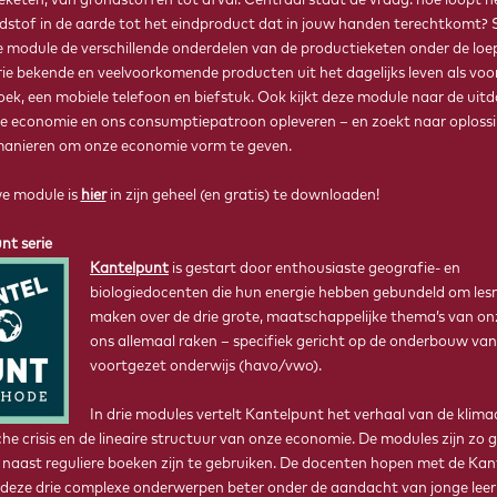
eketen, van grondstoffen tot afval. Centraal staat de vraag: hoe loopt h
dstof in de aarde tot het eindproduct dat in jouw handen terechtkomt? 
 module de verschillende onderdelen van de productieketen onder de loep
rie bekende en veelvoorkomende producten uit het dagelijks leven als voo
oek, een mobiele telefoon en biefstuk. Ook kijkt deze module naar de uit
ire economie en ons consumptiepatroon opleveren – en zoekt naar oploss
anieren om onze economie vorm te geven.
e module is
hier
in zijn geheel (en gratis) te downloaden!
nt serie
Kantelpunt
is gestart door enthousiaste geografie- en
biologiedocenten die hun energie hebben gebundeld om les
maken over de drie grote, maatschappelijke thema’s van onz
FEE SMULDERS
ons allemaal raken – specifiek gericht op de onderbouw van
Freshwater and Marine Ecology, afgestudeerd in 2017
voortgezet onderwijs (havo/vwo).
In drie modules vertelt Kantelpunt het verhaal van de klimaa
he crisis en de lineaire structuur van onze economie. De modules zijn zo
 naast reguliere boeken zijn te gebruiken. De docenten hopen met de Kan
deze drie complexe onderwerpen beter onder de aandacht van jonge leerl