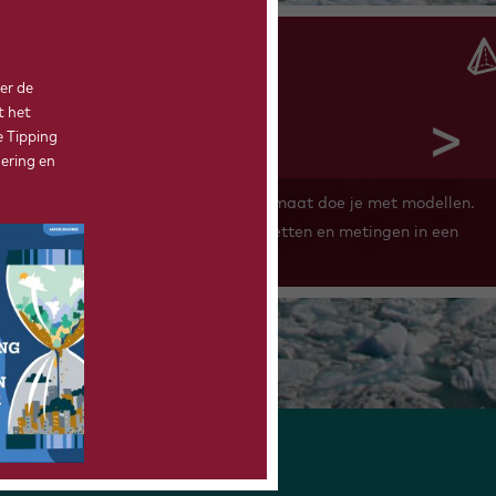
WISKUNDE
er de
t het
 Tipping
ering en
Berekeningen maken over het klimaat doe je met modellen.
Wiskunde is essentieel om die wetten en metingen in een
kloppend model te vangen.