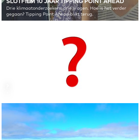
SLOTFILM 10 JAAR TIPPING POINT AHEAD
Drie klimaatonderzoekers, drie vragen. Hoe is het verder
gegaan? Tipping Point Ahead blikt terug.
ANNIEK DE JONG
Natuurwetenschappen, afgestudeerd in 2015
?
?
TIPPING POINT AHEAD IN DE KLAS