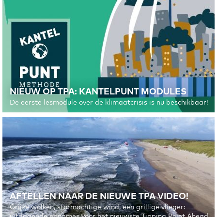
NIEUW OP TPA: KANTELPUNT MODULES
De eerste lesmodule over de klimaatcrisis is nu beschikbaar!
AFTELLEN NAAR DE NIEUWE TPA VIDEO!
Grijze wolken, stormachtige wind, een grillige vlieger:
uitdagende opnames voor het nieuwste Tipping Point Ahead