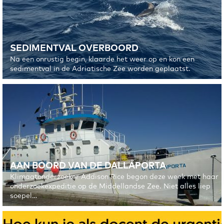
SEDIMENTVAL OVERBOORD
Na een onrustig begin, klaarde het weer op en kon een
sedimentval in de Adriatische Zee worden geplaatst.
AAN BOORD VAN DE DALLAPORTA
Klimaatonderzoeker Addison Rice begon deze week met haar
onderzoekexpeditie op de Middellandse Zee. Niet alles liep
soepel…