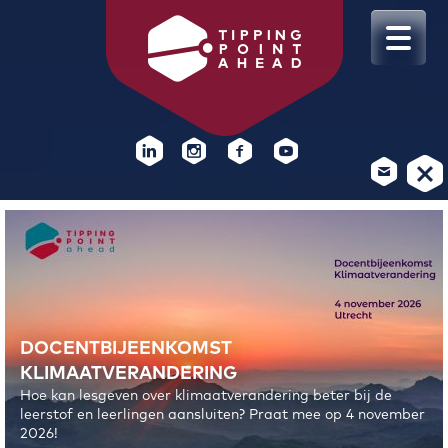
DOCENTBIJEENKOMST
DOCENTBIJEENKOMST
KLIMAATVERANDERING
KLIMAATVERANDERING
Hoe kan lesgeven over klimaatverandering beter bij de
Hoe kan lesgeven over klimaatverandering beter bij de
leerstof en leerlingen aansluiten? Praat mee op 4 november
leerstof en leerlingen aansluiten? Praat mee op 4 november
2026!