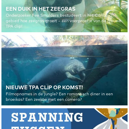
EEN DUIK IN HET ZEEGRAS
Onderzoeker Fee Smulders bestudeert in het Caribisch
gebied hoe zeegras groeit – een voorproefje van de nieuwe
TPA clip!
NIEUWE TPA CLIP OP KOMST!
Filmopnames in de jungle? Een romantisch diner in een
broeikas? Een zeekoe met een camera?