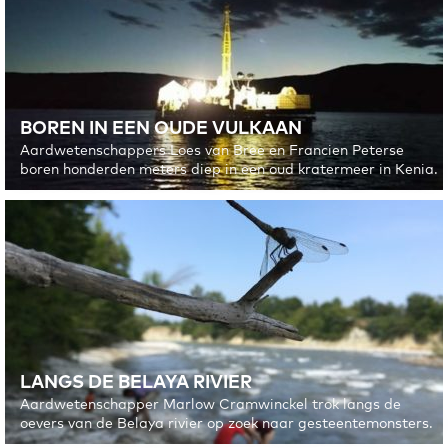
BOREN IN EEN OUDE VULKAAN
Aardwetenschappers Loes van Bree en Francien Peterse
boren honderden meters diep in een oud kratermeer in Kenia.
LANGS DE BELAYA RIVIER
Aardwetenschapper Marlow Cramwinckel trok langs de
oevers van de Belaya rivier op zoek naar gesteentemonsters.