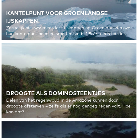
KANTELPUNT VOOR GROENLANDSE
IJSKAPPEN
Zorgelijk nieuws: meerdere ijskappen op Groenland zijn over
hun kantelpunt heen en smelten sinds 1997 steeds harder.
DROOGTE ALS DOMINOSTEENTJES
Delen van het regenwoud in de Amazone kunnen door
droogte afsterven – zelfs als er nog genoeg regen valt. Hoe
kan dat?