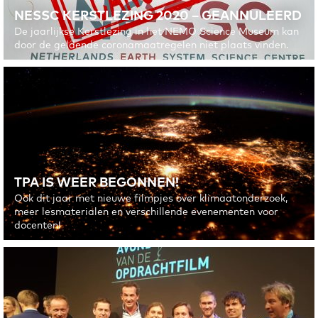
NESSC KERSTLEZING 2020 – GEANNULEERD
De jaarlijkse Kerstlezing in het NEMO Science Museum kan
door de geldende coronamaatregelen niet plaats vinden.
TPA IS WEER BEGONNEN!
Ook dit jaar met nieuwe filmpjes over klimaatonderzoek,
meer lesmaterialen en verschillende evenementen voor
docenten!