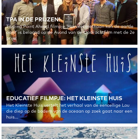
TPA IN DE PRIJZEN!
Tipping Point Ahead filmpje ‘Hoeveel methaan kan de aarde
aan?’ is beloond op de Avond van de Opdrachtfilm met de 2e
prijs!
EDUCATIEF FILMPJE: HET KLEINSTE HUIS
Het Kleinste Huis vertelt het verhaal van de eencellige Lou
die diep op de bodem van de oceaan op zoek gaat naar een
huis...