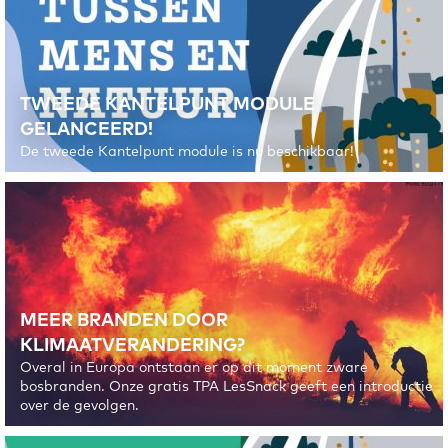
TWEEDE KANTELPUNT MODULE
GELANCEERD!
De tweede Kantelpunt module is nu beschikbaar!
MEER BRANDEN DOOR
KLIMAATVERANDERING?
Overal in Europa ontstaan er op dit moment zware
bosbranden. Onze gratis TPA LesSnack geeft een introductie
over de gevolgen.