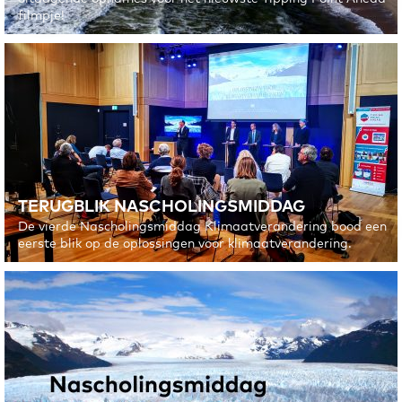
filmpje!
TERUGBLIK NASCHOLINGSMIDDAG
De vierde Nascholingsmiddag Klimaatverandering bood een
eerste blik op de oplossingen voor klimaatverandering.