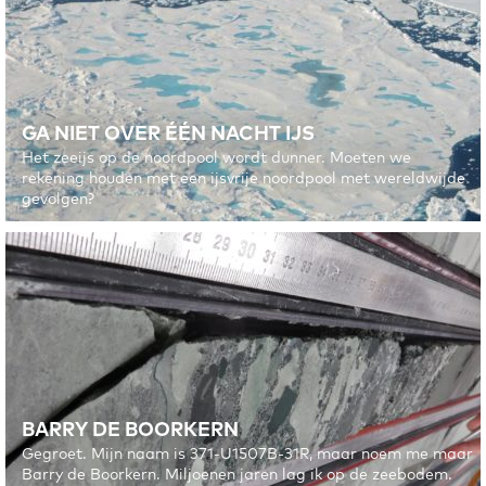
GA NIET OVER ÉÉN NACHT IJS
Het zeeijs op de noordpool wordt dunner. Moeten we
rekening houden met een ijsvrije noordpool met wereldwijde
gevolgen?
BARRY DE BOORKERN
Gegroet. Mijn naam is 371-U1507B-31R, maar noem me maar
Barry de Boorkern. Miljoenen jaren lag ik op de zeebodem.