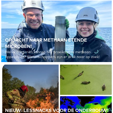
© 2026 EMBRACER
PRIVACYVERKLARING
OP JACHT NAAR METHAAN ETENDE
MICROBEN!
Welke bacteriën kunnen het broeikasgas methaan
oppeuzelen? Wetenschappers zijn er druk naar op zoek!
NIEUW: LESSNACKS VOOR DE ONDERBOUW!