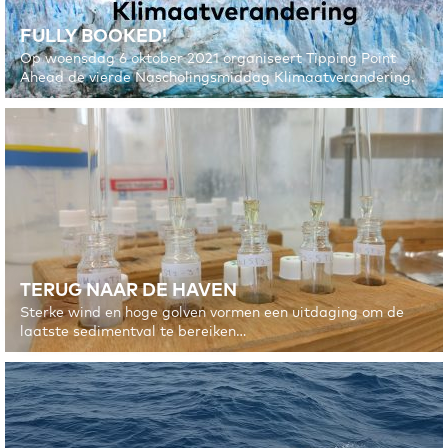
FULLY BOOKED!
Op woensdag 6 oktober 2021 organiseert Tipping Point
Ahead de vierde Nascholingsmiddag Klimaatverandering.
TERUG NAAR DE HAVEN
Sterke wind en hoge golven vormen een uitdaging om de
laatste sedimentval te bereiken…