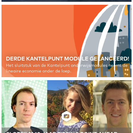
2026!
DERDE KANTELPUNT MODULE GELANCEERD!
Het sluitstuk van de Kantelpunt onderwijsmodules neemt de
lineaire economie onder de loep.
HOEVEEL METHAAN KAN DE AARDE AAN?
Micro-organismen in meren en moerassen produceren het
krachtige broeikasgas methaan. Door het ontdooien van
permafrost kan dit proces steeds meer gaan versnellen.