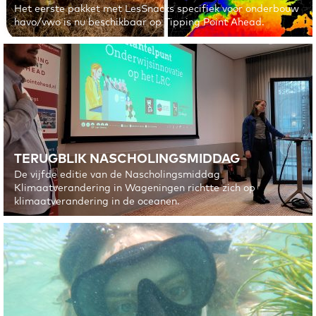
Het eerste pakket met LesSnacks specifiek voor onderbouw
havo/vwo is nu beschikbaar op Tipping Point Ahead.
TERUGBLIK NASCHOLINGSMIDDAG
De vijfde editie van de Nascholingsmiddag
Klimaatverandering in Wageningen richtte zich op
klimaatverandering in de oceanen.