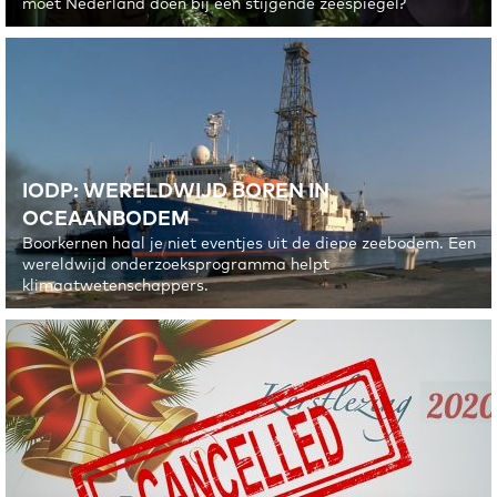
moet Nederland doen bij een stijgende zeespiegel?
IODP: WERELDWIJD BOREN IN
OCEAANBODEM
Boorkernen haal je niet eventjes uit de diepe zeebodem. Een
wereldwijd onderzoeksprogramma helpt
klimaatwetenschappers.