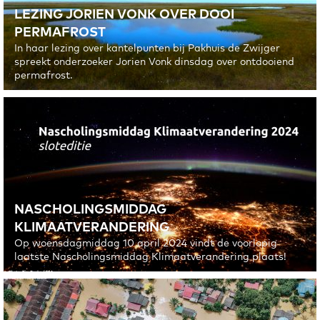
LEZING JORIEN VONK OVER DOOI
Bij Tipping Point Ahead horen lesmodules. Zo kunnen leerlingen
kennismaken met klimaatonderzoek, en er zelf mee aan de slag.
PERMAFROST
In haar lezing over kantelpunten bij Pakhuis de Zwijger
LEES MEER
spreekt onderzoeker Jorien Vonk dinsdag over ontdooiend
permafrost.
NASCHOLINGSMIDDAG
KLIMAATVERANDERING
WISKUNDE
Op woensdagmiddag 10 april 2024 vindt de voorlopig
laatste Nascholingsmiddag Klimaatverandering plaats!