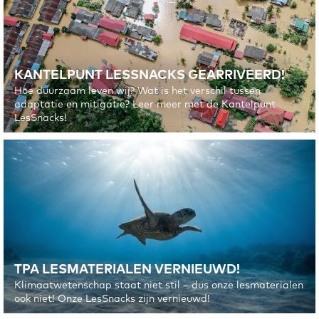
Berekeningen maken over het klimaat doe je met modellen.
Wiskunde is essentieel om die wetten en metingen in een
kloppend model te vangen.
KANTELPUNT LESSNACKS GEARRIVEERD!
Hoe duurzaam leven wij? Wat is het verschil tussen
adaptatie en mitigatie? Leer meer met de Kantelpunt
LesSnacks!
TPA LESMATERIALEN VERNIEUWD!
Klimaatwetenschap staat niet stil – dus onze lesmaterialen
ook niet! Onze LesSnacks zijn vernieuwd!