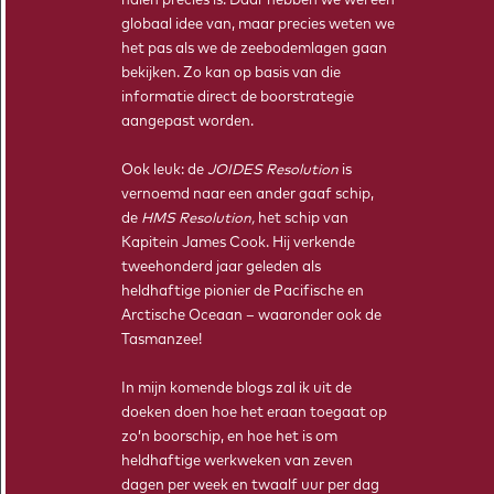
halen precies is. Daar hebben we wel een
globaal idee van, maar precies weten we
het pas als we de zeebodemlagen gaan
bekijken. Zo kan op basis van die
informatie direct de boorstrategie
aangepast worden.
Ook leuk: de
JOIDES Resolution
is
vernoemd naar een ander gaaf schip,
de
HMS Resolution,
het schip van
Kapitein James Cook. Hij verkende
tweehonderd jaar geleden als
heldhaftige pionier de Pacifische en
Arctische Oceaan – waaronder ook de
Tasmanzee!
In mijn komende blogs zal ik uit de
doeken doen hoe het eraan toegaat op
zo’n boorschip, en hoe het is om
heldhaftige werkweken van zeven
dagen per week en twaalf uur per dag