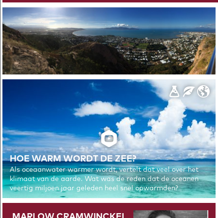
HOE WARM WORDT DE ZEE?
Als oceaanwater warmer wordt, vertelt dat veel over het
klimaat van de aarde. Wat was de reden dat de oceanen
veertig miljoen jaar geleden heel snel opwarmden?
MARLOW CRAMWINCKEL