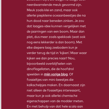
neerdwarrelende meuk gevormd zijn.
Kennis van stoffen is belangrijk om de processen beter te
Meuk zoals klei en zand, maar ook
begrijpen. Daar komt scheikunde om de hoek kijken.
allerlei piepkleine oceaanbeestjes die na
hun dood naar beneden zinken. Je zou
dat laagjes-idee kunnen vergelijken met
de jaarringen van een boom. Maar dan
plat, dus meer zoals spekkoek (wat ook
nog eens lekkerder is dan boom). Met
elke diepere laag zeebodem kun je
verder terug de tijd in ‘kijken’. Maar waar
kijken we dan precies naar? Nou,
bijvoorbeeld overblijfselen van
dinoflagellaten, die de hoofdrol
speelden in
mijn vorige blog
. Of
fossieltjes van mini-beestjes die
kalkschelpjes maken. En daarnaast zijn
niet alleen de fossieltjes interessant,
maar kun je ook allerlei chemische
eigenschappen van de modder meten.
En met behulp van dat hele scala aan