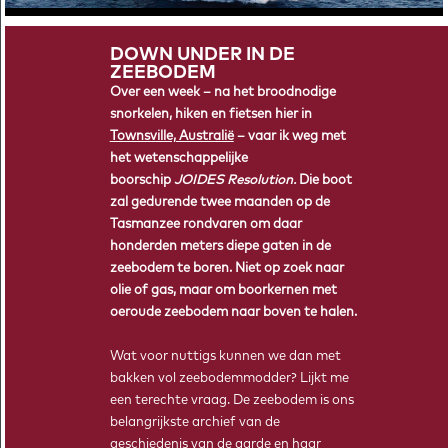
2026!
DOWN UNDER IN DE
ZEEBODEM
Over een week – na het broodnodige
snorkelen, hiken en fietsen hier in
Townsville, Australië
– vaar ik weg met
het wetenschappelijke
boorschip
JOIDES Resolution.
Die boot
zal gedurende twee maanden op de
Tasmanzee rondvaren om daar
honderden meters diepe gaten in de
zeebodem te boren. Niet op zoek naar
olie of gas, maar om boorkernen met
HOE STEL JE DE JUISTE VRAAG?
oeroude zeebodem naar boven te halen.
Drie wetenschappers van Tipping Point Ahead blikken terug op
hun eigen klimaatonderzoek. Hebben zij de juiste vraag
gesteld?
Wat voor nuttigs kunnen we dan met
bakken vol zeebodemmodder? Lijkt me
een terechte vraag. De zeebodem is ons
belangrijkste archief van de
geschiedenis van de aarde en haar