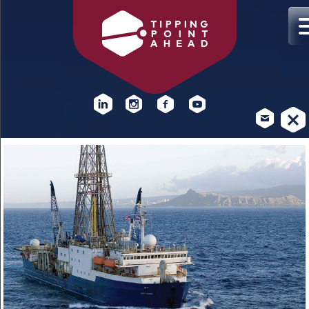
DOCENTBIJEENKOMST
KLIMAATVERANDERING
Hoe kan lesgeven over klimaatverandering beter bij de
leerstof en leerlingen aansluiten? Praat mee op 4 november