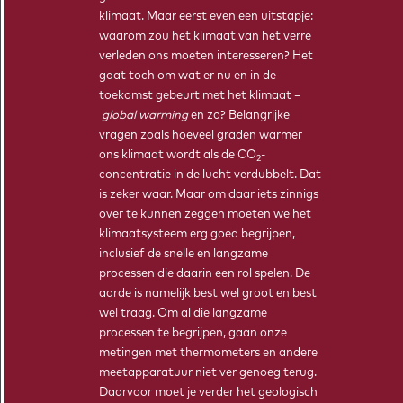
klimaat. Maar eerst even een uitstapje:
waarom zou het klimaat van het verre
verleden ons moeten interesseren? Het
gaat toch om wat er nu en in de
toekomst gebeurt met het klimaat –
global warming
en zo? Belangrijke
vragen zoals hoeveel graden warmer
ons klimaat wordt als de CO
-
2
concentratie in de lucht verdubbelt. Dat
is zeker waar. Maar om daar iets zinnigs
MICHIEL IN ’T ZANDT
over te kunnen zeggen moeten we het
Biologie, afgestudeerd in 2014
klimaatsysteem erg goed begrijpen,
inclusief de snelle en langzame
processen die daarin een rol spelen. De
aarde is namelijk best wel groot en best
wel traag. Om al die langzame
processen te begrijpen, gaan onze
metingen met thermometers en andere
meetapparatuur niet ver genoeg terug.
TIPPING POINT AHEAD IN DE KLAS
Daarvoor moet je verder het geologisch