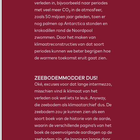
verleden in, bijvoorbeeld naar periodes
Bij Tipping Point Ahead horen lesmodules. Zo kunnen leerlingen
met veel meer CO
in de atmosfeer,
2
kennismaken met klimaatonderzoek, en er zelf mee aan de slag.
zoals 50 miljoen jaar geleden, toen er
nog palmen op Antarctica stonden en
LEES MEER
krokodillen rond de Noordpool
zwommen. Door het maken van
klimaatreconstructies van dat soort
periodes kunnen we beter begrijpen hoe
de warmere toekomst eruit gaat zien.
ZEEBODEMMODDER DUS!
Oké, excuses voor dat lange intermezzo,
misschien vind ik klimaat van het
verleden ook wel iets te leuk. Anyway,
SCHEIKUNDE
die zeebodem als klimaatarchief dus. De
zeebodem zou je kunnen zien als een
soort boek van de historie van de aarde,
waarin de verschillende pagina’s van het
boek de opeenvolgende aardlagen op de
zeebodem zijn, die laagje na laagje door